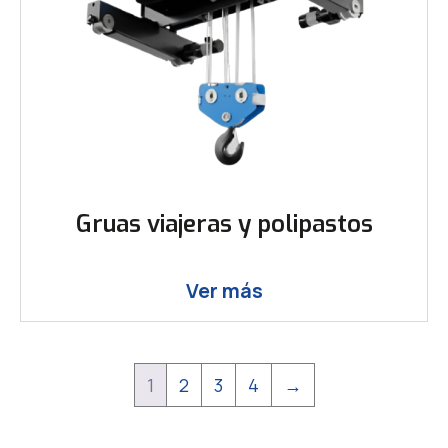
Gruas viajeras y polipastos
Ver más
1
2
3
4
→