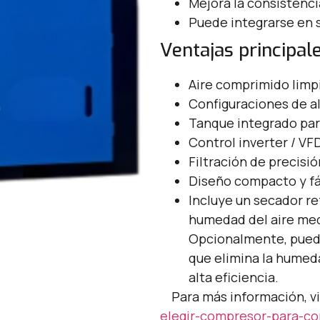
Mejora la consistenc
Puede integrarse en 
Ventajas principale
Aire comprimido limpi
Configuraciones de al
Tanque integrado para
Control inverter / VF
Filtración de precisi
Diseño compacto y fác
Incluye un secador ref
humedad del aire med
Opcionalmente, puede
que elimina la hume
alta eficiencia.
Para más información, vi
elegir-compresor-para-cor