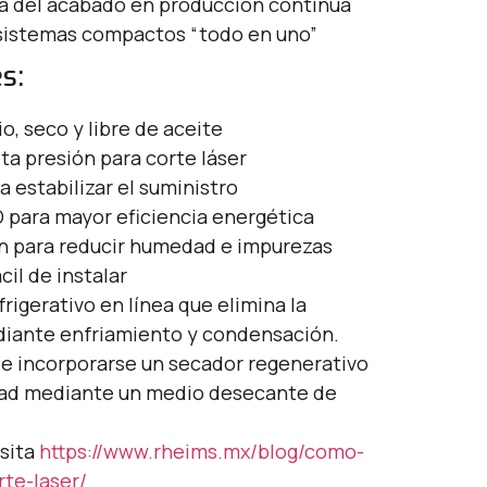
ia del acabado en producción continua
sistemas compactos “todo en uno”
s:
o, seco y libre de aceite
ta presión para corte láser
 estabilizar el suministro
D para mayor eficiencia energética
ón para reducir humedad e impurezas
il de instalar
rigerativo en línea que elimina la
iante enfriamiento y condensación.
 incorporarse un secador regenerativo
dad mediante un medio desecante de
sita
https://www.rheims.mx/blog/como-
te-laser/