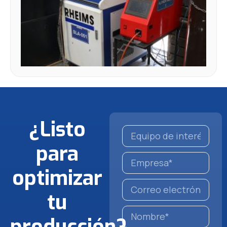
Fu
la
P
Lá
¿Listo
para
optimizar
tu
producción?