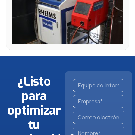
Fu
la
P
Lá
¿Listo
para
optimizar
tu